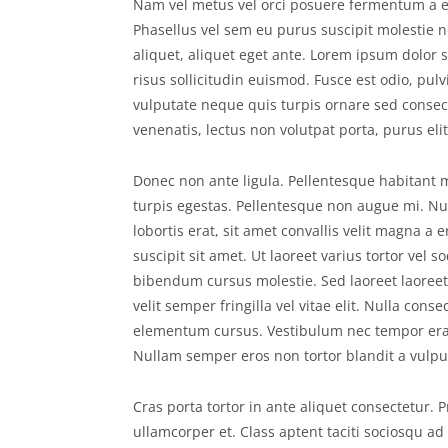
Nam vel metus vel orci posuere fermentum a eu
Phasellus vel sem eu purus suscipit molestie no
aliquet, aliquet eget ante. Lorem ipsum dolor s
risus sollicitudin euismod. Fusce est odio, p
vulputate neque quis turpis ornare sed consect
venenatis, lectus non volutpat porta, purus el
Donec non ante ligula. Pellentesque habitant 
turpis egestas. Pellentesque non augue mi. Nun
lobortis erat, sit amet convallis velit magna 
suscipit sit amet. Ut laoreet varius tortor vel 
bibendum cursus molestie. Sed laoreet laoreet e
velit semper fringilla vel vitae elit. Nulla c
elementum cursus. Vestibulum nec tempor erat.
Nullam semper eros non tortor blandit a vulpu
Cras porta tortor in ante aliquet consectetur. 
ullamcorper et. Class aptent taciti sociosqu ad