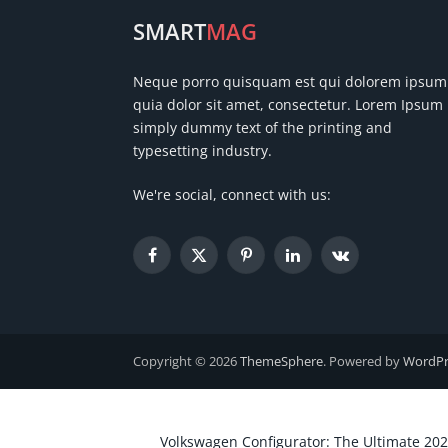
SMART
MAG
Neque porro quisquam est qui dolorem ipsum
quia dolor sit amet, consectetur. Lorem Ipsum 
simply dummy text of the printing and
typesetting industry.
We're social, connect with us:
Facebook
X
Pinterest
LinkedIn
VKontakte
(Twitter)
Copyright © 2026
ThemeSphere
. Powered by
WordPr
Volkswagen Configurator: The Ultimate 202