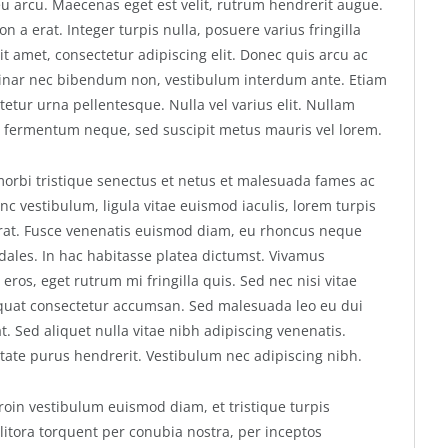
 arcu. Maecenas eget est velit, rutrum hendrerit augue.
n a erat. Integer turpis nulla, posuere varius fringilla
it amet, consectetur adipiscing elit. Donec quis arcu ac
ulvinar nec bibendum non, vestibulum interdum ante. Etiam
etur urna pellentesque. Nulla vel varius elit. Nullam
it fermentum neque, sed suscipit metus mauris vel lorem.
morbi tristique senectus et netus et malesuada fames ac
c vestibulum, ligula vitae euismod iaculis, lorem turpis
a erat. Fusce venenatis euismod diam, eu rhoncus neque
sodales. In hac habitasse platea dictumst. Vivamus
ros, eget rutrum mi fringilla quis. Sed nec nisi vitae
onsequat consectetur accumsan. Sed malesuada leo eu dui
 Sed aliquet nulla vitae nibh adipiscing venenatis.
tate purus hendrerit. Vestibulum nec adipiscing nibh.
Proin vestibulum euismod diam, et tristique turpis
 litora torquent per conubia nostra, per inceptos