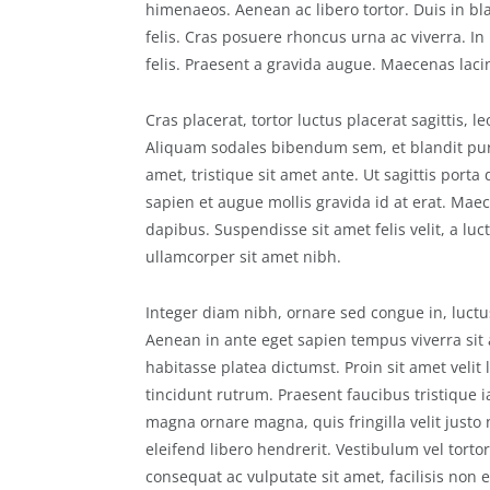
himenaeos. Aenean ac libero tortor. Duis in bl
felis. Cras posuere rhoncus urna ac viverra. In
felis. Praesent a gravida augue. Maecenas lacini
Cras placerat, tortor luctus placerat sagittis, 
Aliquam sodales bibendum sem, et blandit purus
amet, tristique sit amet ante. Ut sagittis port
sapien et augue mollis gravida id at erat. Ma
dapibus. Suspendisse sit amet felis velit, a luc
ullamcorper sit amet nibh.
Integer diam nibh, ornare sed congue in, luctu
Aenean in ante eget sapien tempus viverra si
habitasse platea dictumst. Proin sit amet velit 
tincidunt rutrum. Praesent faucibus tristique iac
magna ornare magna, quis fringilla velit just
eleifend libero hendrerit. Vestibulum vel tort
consequat ac vulputate sit amet, facilisis non 