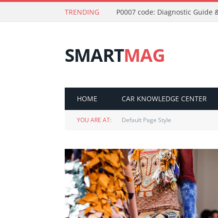
TRENDING
P0007 code: Diagnostic Guide &
SMART
MAG
HOME
CAR KNOWLEDGE CENTER
YOU ARE AT:
Default Page Style