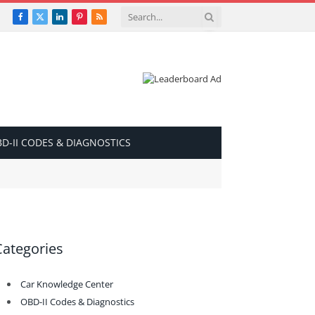
Facebook
X
LinkedIn
Pinterest
RSS
(Twitter)
D-II CODES & DIAGNOSTICS
Categories
Car Knowledge Center
OBD-II Codes & Diagnostics