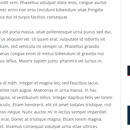
andit sem. Phasellus volutpat dolor eros, congue auctor
 nec enim non eros tincidunt bibendum vitae fringilla
a dui id turpis facilisis consequat.
leo elit porta massa, vitae pellentesque urna purus sed dui.
 aliquam vel. Ut quam erat, vulputate id lobortis sit
a diam, sed vehicula mi semper ut. Phasellus gravida
ecenas congue enim id metus bibendum id gravida nisi
tus tellus. Mauris sapien justo, pharetra vel luctus in,
s id nibh. Integer et magna leo, sed faucibus lacus.
t amet non augue. Maecenas in urna massa. In hac
ligula, id vestibulum tellus. Integer dapibus felis vel lorem
ulis. Etiam hendrerit, elit sit amet sodales tristique, nisl
o non neque. Nunc auctor mi in lectus semper imperdiet
or erat. Donec at tristique magna. Etiam lorem magna,
est. Vivamus consequat volutpat urna vitae ultrices.