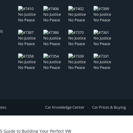
is
ess
.
Car Knowledge Center
Car Prices & Buying
5 Guide to Building Your Perfect VW